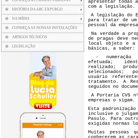
CONHEÇA AS PRAGAS URBANAS
apresentar todas 
com a legislação.
HISTÓRIA DA ABC EXPURGO
A legislação do 
NA MÍDIA
para tratar de um
pessoal da empresa
CONHEÇA AS NOSSAS INSTALAÇÕES
Na verdade a pro
ARTIGOS TÉCNICOS
de pragas deve ne
local objeto e a 
LEGISLAÇÃO
básicas, a saber:
- numeração
efetuada;
ident
realizado;
produ
selecionados;
pos
usuário referent
tratamento. A Re
seguidos no docume
A Portaria CVS n
empresas o sigam.
Esta padronização
inclusive o julga
Pasulo. Para outr
exigidas normas lo
Muitas pessoas q
conhecerem as car