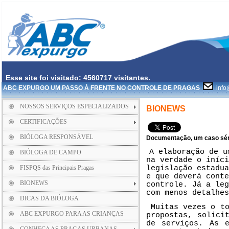
Esse site foi visitado: 4560717 visitantes.
ABC EXPURGO UM PASSO À FRENTE NO CONTROLE DE PRAGAS
info
NOSSOS SERVIÇOS ESPECIALIZADOS
BIONEWS
CERTIFICAÇÕES
BIÓLOGA RESPONSÁVEL
Documentação, um caso sér
A elaboração de u
BIÓLOGA DE CAMPO
na verdade o iníci
FISPQS das Principais Pragas
legislação estadua
e que deverá conte
BIONEWS
controle. Já a leg
com menos detalhes
DICAS DA BIÓLOGA
Muitas vezes o t
ABC EXPURGO PARA AS CRIANÇAS
propostas, solici
de serviços. As e