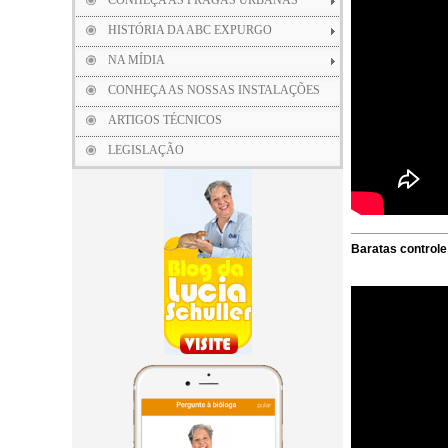
CONHEÇA AS PRAGAS URBANAS
HISTÓRIA DA ABC EXPURGO
NA MÍDIA
CONHEÇA AS NOSSAS INSTALAÇÕES
ARTIGOS TÉCNICOS
LEGISLAÇÃO
Baratas controle