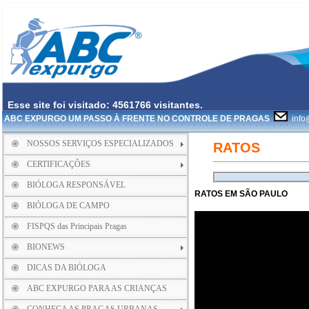
Esse site foi visitado: 4561766 visitantes.
ABC EXPURGO UM PASSO À FRENTE NO CONTROLE DE PRAGAS
info
NOSSOS SERVIÇOS ESPECIALIZADOS
RATOS
CERTIFICAÇÕES
BIÓLOGA RESPONSÁVEL
RATOS EM SÃO PAULO
BIÓLOGA DE CAMPO
FISPQS das Principais Pragas
BIONEWS
DICAS DA BIÓLOGA
ABC EXPURGO PARA AS CRIANÇAS