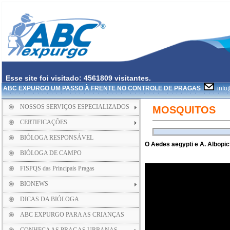
Esse site foi visitado: 4561809 visitantes.
ABC EXPURGO UM PASSO À FRENTE NO CONTROLE DE PRAGAS
info
NOSSOS SERVIÇOS ESPECIALIZADOS
MOSQUITOS
CERTIFICAÇÕES
BIÓLOGA RESPONSÁVEL
O Aedes aegypti e A. Albopi
BIÓLOGA DE CAMPO
FISPQS das Principais Pragas
BIONEWS
DICAS DA BIÓLOGA
ABC EXPURGO PARA AS CRIANÇAS