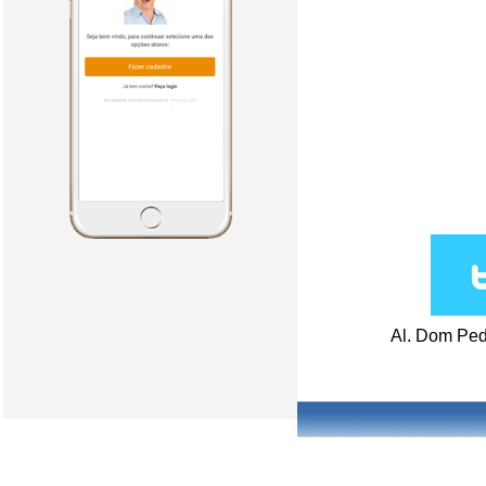
Al. Dom Ped