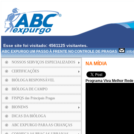
Esse site foi visitado: 4561125 visitantes.
ABC EXPURGO UM PASSO À FRENTE NO CONTROLE DE PRAGAS
info
NOSSOS SERVIÇOS ESPECIALIZADOS
NA MÍDIA
CERTIFICAÇÕES
BIÓLOGA RESPONSÁVEL
Programa Viva Melhor Rede
BIÓLOGA DE CAMPO
FISPQS das Principais Pragas
BIONEWS
DICAS DA BIÓLOGA
ABC EXPURGO PARA AS CRIANÇAS