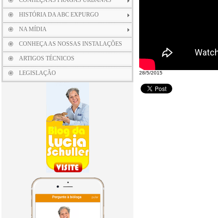
CONHEÇA AS PRAGAS URBANAS
HISTÓRIA DA ABC EXPURGO
NA MÍDIA
CONHEÇA AS NOSSAS INSTALAÇÕES
ARTIGOS TÉCNICOS
LEGISLAÇÃO
28/5/2015