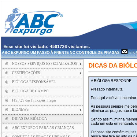
Esse site foi visitado: 4561726 visitantes.
ABC EXPURGO UM PASSO À FRENTE NO CONTROLE DE PRAGAS
info
NOSSOS SERVIÇOS ESPECIALIZADOS
DICAS DA BIÓL
CERTIFICAÇÕES
A BIÓLOGA RESPONDE
BIÓLOGA RESPONSÁVEL
Prezado Internauta
BIÓLOGA DE CAMPO
Por aqui você vai encontra
FISPQS das Principais Pragas
As pessoas sempre me perg
BIONEWS
eliminar as pragas não é tão
DICAS DA BIÓLOGA
Sendo assim, minha melhor
cada um está enfrentando e
ABC EXPURGO PARA AS CRIANÇAS
O nosso site contém muitas
busca que fica no alto da pá