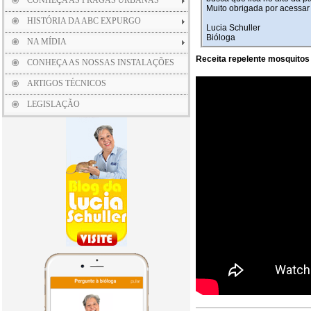
CONHEÇA AS PRAGAS URBANAS
Muito obrigada por acessar 
HISTÓRIA DA ABC EXPURGO
Lucia Schuller
Bióloga
NA MÍDIA
Receita repelente mosquitos
CONHEÇA AS NOSSAS INSTALAÇÕES
ARTIGOS TÉCNICOS
LEGISLAÇÃO